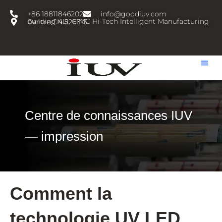
跳
+86 18811846202
info@goodiuv.com
至
building 4D, CIMC Hi-Tech Intelligent Manufacturing Centre,CN 528313
内
容
Centre de connaissances IUV
— impression
Comment la
technologie UV LED