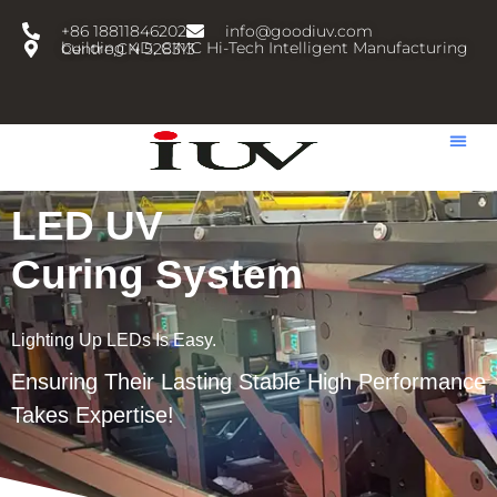
跳
+86 18811846202
info@goodiuv.com
至
building 4D, CIMC Hi-Tech Intelligent Manufacturing Centre,CN 528313
内
容
LED UV
Curing System
Lighting Up LEDs Is Easy.
Ensuring Their Lasting Stable High Performance
Takes Expertise!