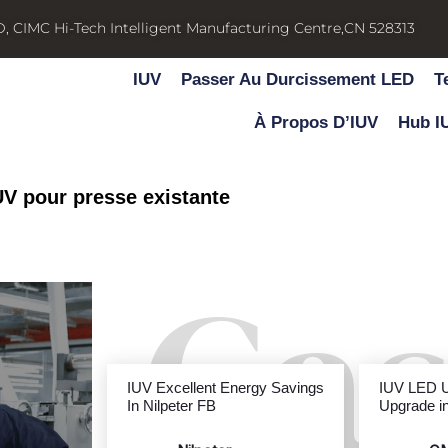
D, CIMC Hi-Tech Intelligent Manufacturing Centre,CN 528313
IUV
Passer Au Durcissement LED
T
À Propos D’IUV
Hub I
V pour presse existante
Ca
IUV Excellent Energy Savings
In Nilpeter FB