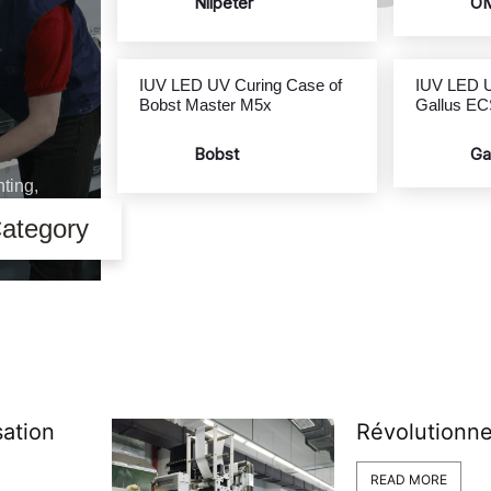
Nilpeter
of
ce
IUV LED UV Curing Case of
Bobst Master M5x
Bobst
xography printing,
ing.
Next Category
ation
Révolutionner
READ MORE