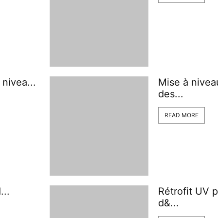
nivea...
Mise à nivea
des...
READ MORE
...
Rétrofit UV 
d&...