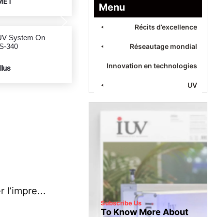
OMET
Menu
Récits d’excellence
IUV LED UV System On
Gallus ECS-340
Réseautage mondial
Innovation en technologies
Gallus
UV
 l’impre...
Subscribe Us
To Know More About