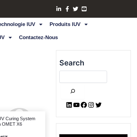
echnologie IUV
Produits IUV
UV
Contactez-Nous
LinkedIn
YouTube
Facebook
Instagram
Twitter
Search
se
IUV LED UV Curing System
Upgrade in OMET X6