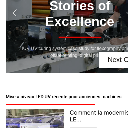
Stories 
Excellen
belexpo
IUV UV curing system case study for fle
offset printing, digital print
Mise à niveau LED UV récente pour anciennes machines
Comment la modernis
LE...