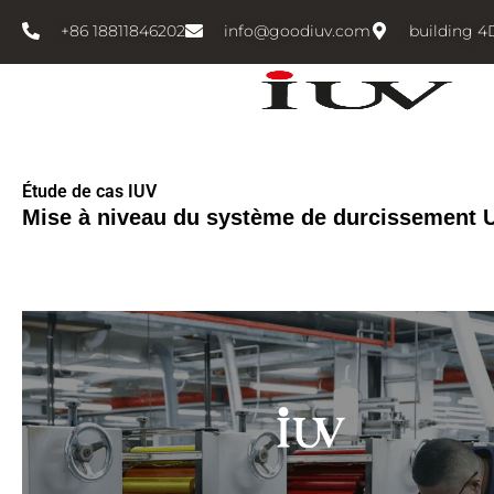
跳
+86 18811846202
info@goodiuv.com
building 4
至
内
容
Étude de cas IUV
Mise à niveau du système de durcissement U
 Open