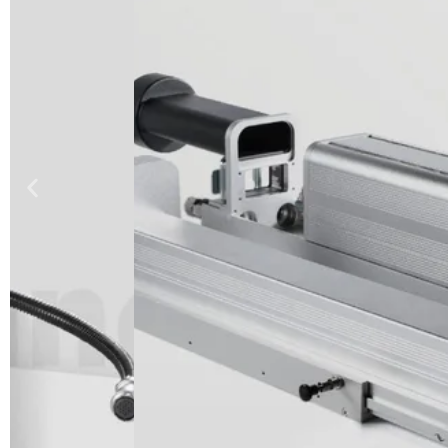
Syst
Le système de séchage UV au m