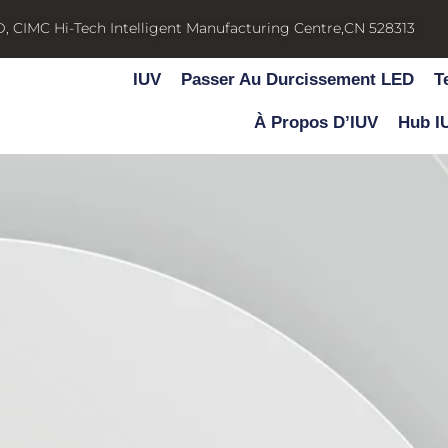
D, CIMC Hi-Tech Intelligent Manufacturing Centre,CN 528313
IUV
Passer Au Durcissement LED
T
À Propos D’IUV
Hub I