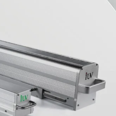
ème de séchage UV au me
ercure est une solution de durcissement fiable, é
l’impression, du revêtement et de la transformation