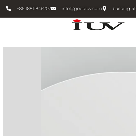
跳
+86 18811846202
info@goodiuv.com
building 4
至
内
容