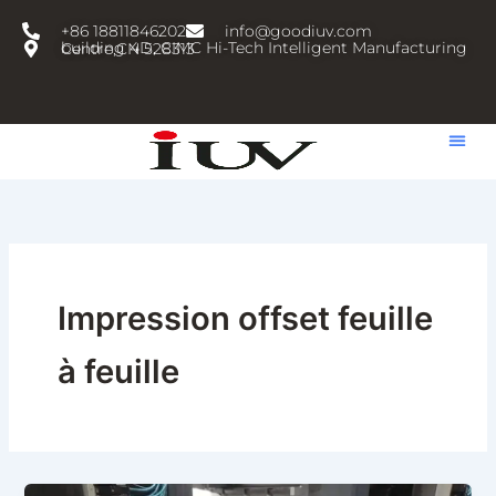
跳
+86 18811846202
info@goodiuv.com
至
building 4D, CIMC Hi-Tech Intelligent Manufacturing Centre,CN 528313
内
容
Impression offset feuille
à feuille