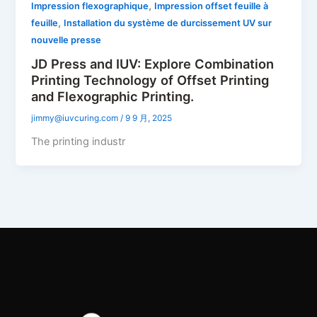
,
Impression flexographique
Impression offset feuille à
,
feuille
Installation du système de durcissement UV sur
nouvelle presse
JD Press and IUV: Explore Combination
Printing Technology of Offset Printing
and Flexographic Printing.
jimmy@iuvcuring.com
/
9 9 月, 2025
The printing industr