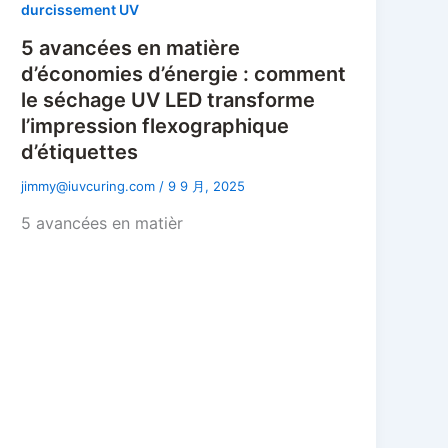
durcissement UV
5 avancées en matière
d’économies d’énergie : comment
le séchage UV LED transforme
l’impression flexographique
d’étiquettes
jimmy@iuvcuring.com
/
9 9 月, 2025
5 avancées en matièr