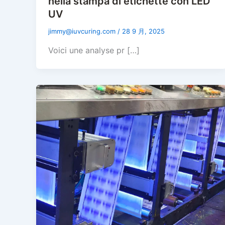
nella stampa di etichette con LED
UV
jimmy@iuvcuring.com
/
28 9 月, 2025
Voici une analyse pr […]