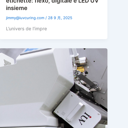
etichette: flexo, digitale e LED UV
insieme
jimmy@iuvcuring.com
/
28 9 月, 2025
L’univers de l’impre