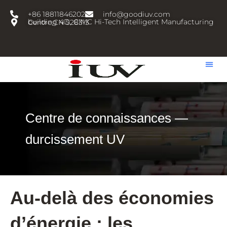
跳
+86 18811846202
info@goodiuv.com
至
building 4D, CIMC Hi-Tech Intelligent Manufacturing Centre,CN 528313
内
容
Centre de connaissances —
durcissement UV
Au-delà des économies
d’énergie : les