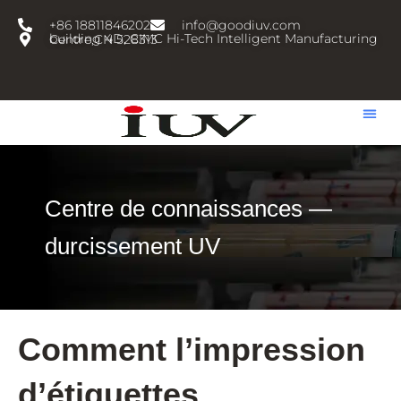
跳
+86 18811846202
info@goodiuv.com
至
building 4D, CIMC Hi-Tech Intelligent Manufacturing Centre,CN 528313
内
容
Centre de connaissances —
durcissement UV
Comment l’impression
d’étiquettes