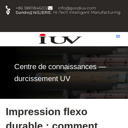
跳
+86 18811846202
info@goodiuv.com
至
building 4D, CIMC Hi-Tech Intelligent Manufacturing Centre,CN 528313
内
容
Centre de connaissances —
durcissement UV
Impression flexo
durable : comment