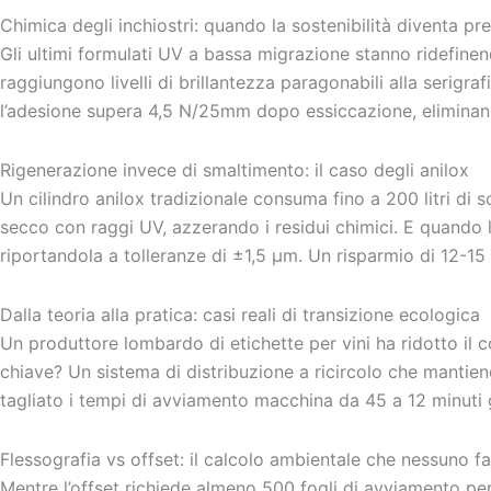
Chimica degli inchiostri: quando la sostenibilità diventa pr
Gli ultimi formulati UV a bassa migrazione stanno ridefinend
raggiungono livelli di brillantezza paragonabili alla serigra
l’adesione supera 4,5 N/25mm dopo essiccazione, eliminand
Rigenerazione invece di smaltimento: il caso degli anilox
Un cilindro anilox tradizionale consuma fino a 200 litri di so
secco con raggi UV, azzerando i residui chimici. E quando la 
riportandola a tolleranze di ±1,5 μm. Un risparmio di 12-15 
Dalla teoria alla pratica: casi reali di transizione ecologica
Un produttore lombardo di etichette per vini ha ridotto il 
chiave? Un sistema di distribuzione a ricircolo che mantien
tagliato i tempi di avviamento macchina da 45 a 12 minuti g
Flessografia vs offset: il calcolo ambientale che nessuno fa
Mentre l’offset richiede almeno 500 fogli di avviamento per 