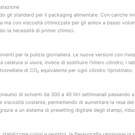
estazione
o gli standard per il packaging alimentare. Con cariche miner
fia ma con viscosità ottimizzate per gli anilox a basso volum
o la necessità di primer chimici.
lventi per la pulizia giornaliera. Le nuove versioni con rives
celatura si usura, invece di sostituire l’intero cilindro, i l
tonnellate di CO₂ equivalente per ogni cilindro ripristinato.
consumo di solventi da 300 a 40 litri settimanali passando 
e viscosità costante, permettendo di aumentare la resa del 
razie a un sistema di presetting digitale degli stampi, ridu
stabilizzare colori e registro, la flessografia raggiunge la 