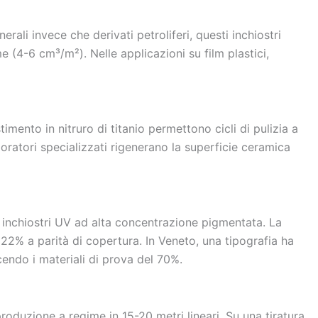
ali invece che derivati petroliferi, questi inchiostri
e (4-6 cm³/m²). Nelle applicazioni su film plastici,
timento in nitruro di titanio permettono cicli di pulizia a
aboratori specializzati rigenerano la superficie ceramica
a inchiostri UV ad alta concentrazione pigmentata. La
22% a parità di copertura. In Veneto, una tipografia ha
cendo i materiali di prova del 70%.
produzione a regime in 15-20 metri lineari. Su una tiratura