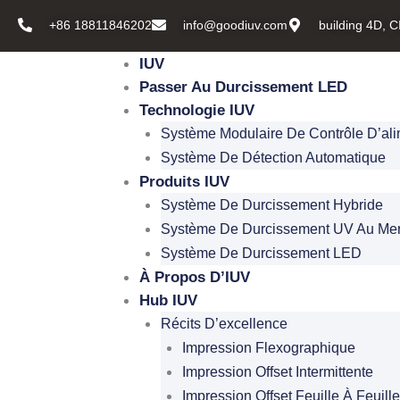
跳
+86 18811846202
info@goodiuv.com
building 4D, 
至
内
IUV
容
Passer Au Durcissement LED
Technologie IUV
Système Modulaire De Contrôle D’ali
Système De Détection Automatique
Produits IUV
Système De Durcissement Hybride
Système De Durcissement UV Au Mer
Système De Durcissement LED
À Propos D’IUV
Hub IUV
Récits D’excellence
Impression Flexographique
Impression Offset Intermittente
Impression Offset Feuille À Feuille