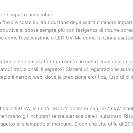
inore impatto ambientale
produttiva si sposa sempre più con l’esigenza di ridurre spre
ogie come l’essiccazione a LED UV. Ma come funziona esatta
materiale non utilizzato rappresenta un costo economico e a
etodi tradizionali. Il segreto? Sistemi di registrazione aut
azioni narrow web, dove la precisione è critica, l’uso di cili
fino a 150 kW, le unità LED UV operano con 15-25 kW manten
rizzano gli inchiostri senza surriscaldare il substrato. Ri
rispetto alle lampade al mercurio. E con una vita utile di 20