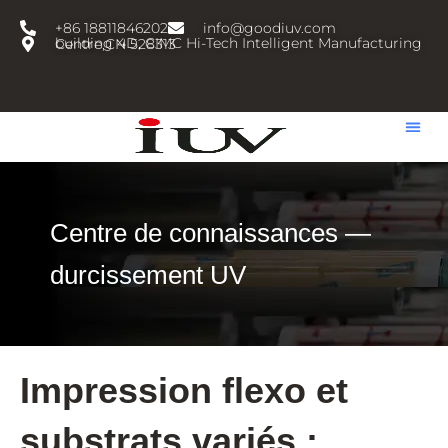
跳
+86 18811846202
info@goodiuv.com
至
building 4D, CIMC Hi-Tech Intelligent Manufacturing Centre,CN 528313
内
容
Centre de connaissances —
durcissement UV
Impression flexo et
substrats variés :