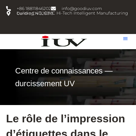
跳
+86 18811846202
info@goodiuv.com
至
building 4D, CIMC Hi-Tech Intelligent Manufacturing Centre,CN 528313
内
容
Centre de connaissances —
durcissement UV
Le rôle de l’impression
d’étiquettes dans le