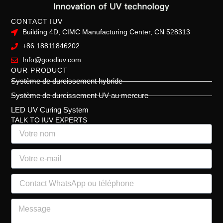
CONTACT IUV
Building 4D, CIMC Manufacturing Center, CN 528313
+86 18811846202
Info@goodiuv.com
OUR PRODUCT
Système de durcissement hybride
Système de durcissement UV au mercure
LED UV Curing System
TALK TO IUV EXPERTS