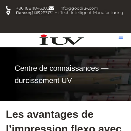
跳
+86 18811846202
info@goodiuv.com
至
building 4D, CIMC Hi-Tech Intelligent Manufacturing Centre,CN 528313
内
容
Centre de connaissances —
durcissement UV
Les avantages de
l’impression flexo avec