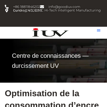
跳
+86 18811846202
info@goodiuv.com
至
building 4D, CIMC Hi-Tech Intelligent Manufacturing Centre,CN 528313
内
容
Centre de connaissances —
durcissement UV
Optimisation de la
consommation d’encre