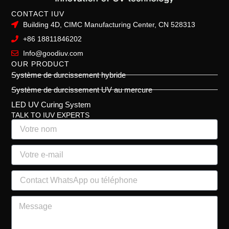
CONTACT IUV
Building 4D, CIMC Manufacturing Center, CN 528313
+86 18811846202
Info@goodiuv.com
OUR PRODUCT
Système de durcissement hybride
Système de durcissement UV au mercure
LED UV Curing System
TALK TO IUV EXPERTS