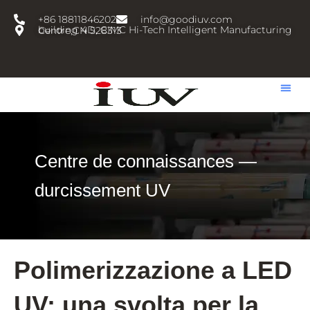
跳
+86 18811846202
info@goodiuv.com
至
building 4D, CIMC Hi-Tech Intelligent Manufacturing Centre,CN 528313
内
容
Centre de connaissances —
durcissement UV
Polimerizzazione a LED
UV: una svolta per la