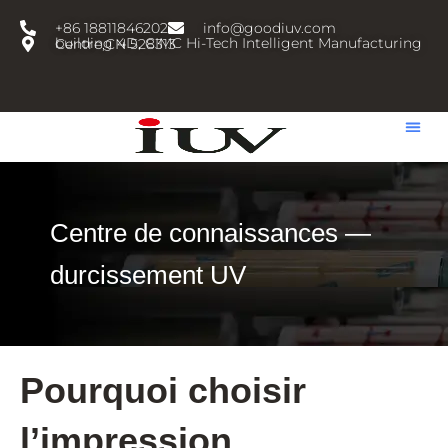
跳
+86 18811846202
info@goodiuv.com
至
building 4D, CIMC Hi-Tech Intelligent Manufacturing Centre,CN 528313
内
容
Centre de connaissances —
durcissement UV
Pourquoi choisir
l’impression