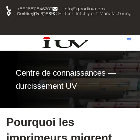
跳
+86 18811846202
info@goodiuv.com
至
building 4D, CIMC Hi-Tech Intelligent Manufacturing Centre,CN 528313
内
容
Centre de connaissances —
durcissement UV
Pourquoi les
imprimeurs migrent