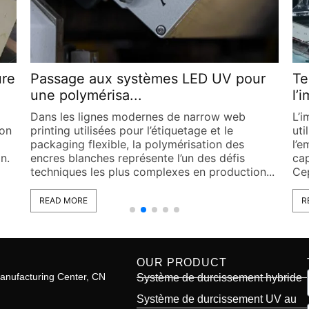
r
Technologie LED UV dans
Co
l’impression flexograph...
39
L’impression flexographique est largement
Ne
utilisée dans les secteurs de l’étiquetage et de
fle
l’emballage grâce à sa flexibilité et à sa
ve
capacité de production à grande vitesse.
svo
...
Cependant, avec l’augmentation continue...
spe
READ MORE
R
OUR PRODUCT
anufacturing Center, CN
Système de durcissement hybride
Système de durcissement UV au