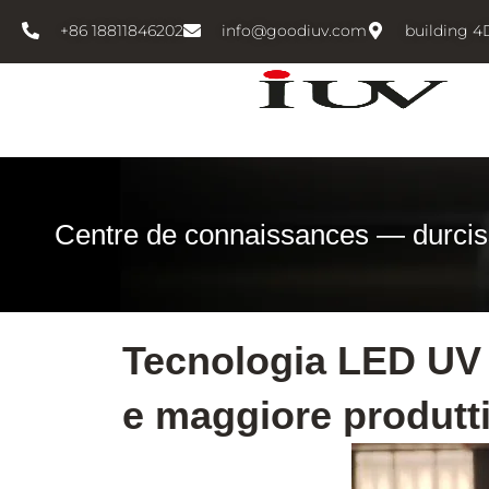
跳
+86 18811846202
info@goodiuv.com
building 4
至
内
容
Centre de connaissances — durci
Tecnologia LED UV 
e maggiore produtti