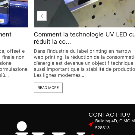
 LED cure
Passage aux systèmes LED UV pou
une polymérisa...
n narrow
Dans les lignes modernes de narrow web
onsommation
printing utilisées pour l’étiquetage et le
technique
packaging flexible, la polymérisation des
 production.
encres blanches représente l’un des défis
techniques les plus complexes en production
READ MORE
CONTACT IUV
Building 4D, CIMC M
528313