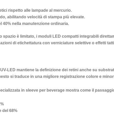
tici
rispetto alle lampade al mercurio.
ndo
, abilitando velocità di stampa più elevate.
el 40% nella manutenzione ordinaria.
 spazio è limitato, i moduli LED compatti integrabili dirett
cazioni di etichettatura con verniciature selettive o effetti tat
i UV-LED mantiene la definizione dei retini anche su substr
esto si traduce in una migliore registrazione colore e minori 
pecializzata in sleeve per beverage mostra come il passaggi
2%
ne del 68%