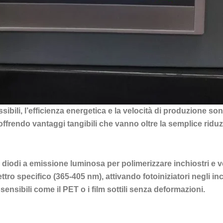
sibili, l’efficienza energetica e la velocità di produzione son
 offrendo vantaggi tangibili che vanno oltre la semplice rid
 diodi a emissione luminosa per polimerizzare inchiostri e ve
tro specifico (365-405 nm), attivando fotoiniziatori negli in
ensibili come il PET o i film sottili senza deformazioni.