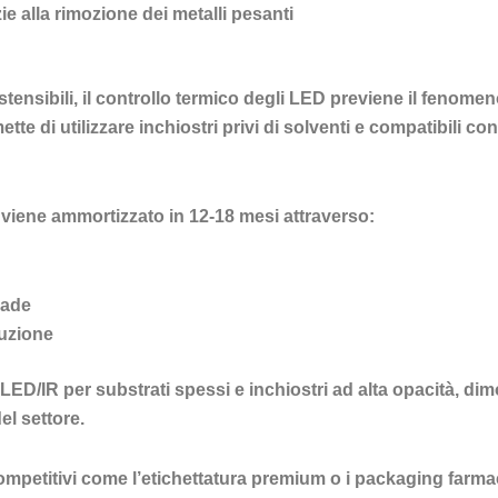
e alla rimozione dei metalli pesanti
estensibili, il controllo termico degli LED previene il fenomen
tte di utilizzare inchiostri privi di solventi e compatibili c
 viene ammortizzato in 12-18 mesi attraverso:
pade
duzione
LED/IR per substrati spessi e inchiostri ad alta opacità, dim
el settore.
ompetitivi come l’etichettatura premium o i packaging farma