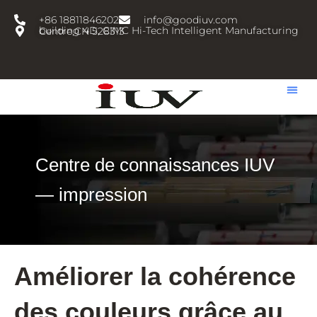
跳
+86 18811846202
info@goodiuv.com
至
building 4D, CIMC Hi-Tech Intelligent Manufacturing Centre,CN 528313
内
容
Centre de connaissances IUV
— impression
Améliorer la cohérence
des couleurs grâce au