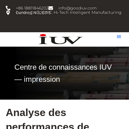
跳
+86 18811846202
info@goodiuv.com
至
building 4D, CIMC Hi-Tech Intelligent Manufacturing Centre,CN 528313
内
容
Centre de connaissances IUV
— impression
Analyse des
performances de