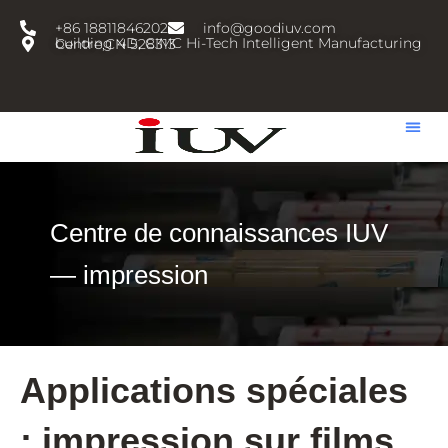
跳
+86 18811846202
info@goodiuv.com
至
building 4D, CIMC Hi-Tech Intelligent Manufacturing Centre,CN 528313
内
容
Centre de connaissances IUV
— impression
Applications spéciales
: impression sur films