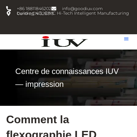
跳
+86 18811846202
info@goodiuv.com
至
building 4D, CIMC Hi-Tech Intelligent Manufacturing Centre,CN 528313
内
容
Centre de connaissances IUV
— impression
Comment la
flexographie LED