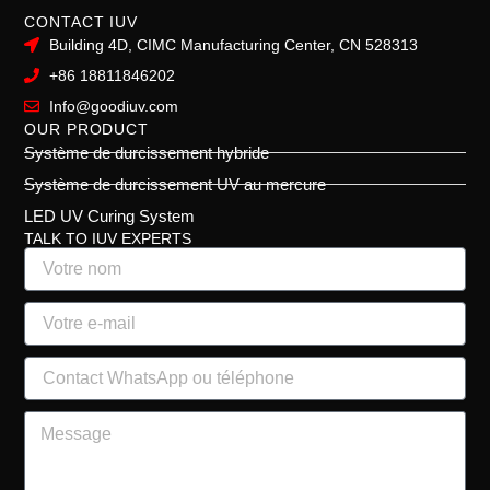
CONTACT IUV
Building 4D, CIMC Manufacturing Center, CN 528313
+86 18811846202
Info@goodiuv.com
OUR PRODUCT
Système de durcissement hybride
Système de durcissement UV au mercure
LED UV Curing System
TALK TO IUV EXPERTS