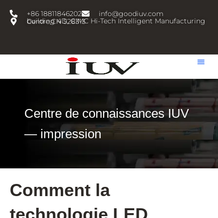
跳
+86 18811846202
info@goodiuv.com
至
building 4D, CIMC Hi-Tech Intelligent Manufacturing Centre,CN 528313
内
容
Centre de connaissances IUV
— impression
Comment la
technologie LED