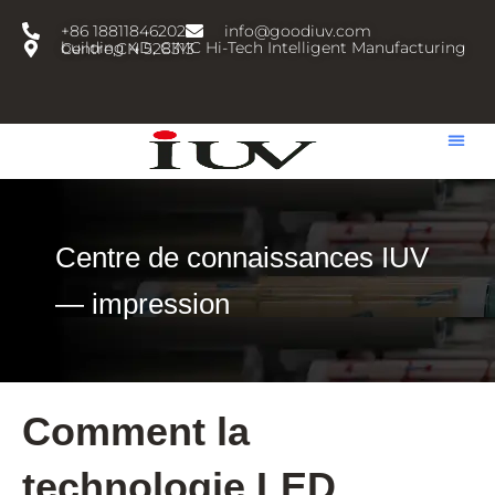
跳
+86 18811846202
info@goodiuv.com
至
building 4D, CIMC Hi-Tech Intelligent Manufacturing Centre,CN 528313
内
容
Centre de connaissances IUV
— impression
Comment la
technologie LED