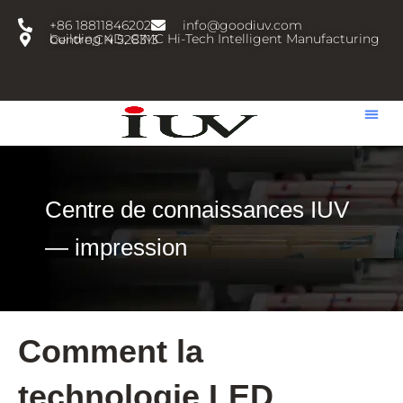
跳
+86 18811846202
info@goodiuv.com
至
building 4D, CIMC Hi-Tech Intelligent Manufacturing Centre,CN 528313
内
容
Centre de connaissances IUV
— impression
Comment la
technologie LED