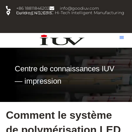
跳
+86 18811846202
info@goodiuv.com
至
building 4D, CIMC Hi-Tech Intelligent Manufacturing Centre,CN 528313
内
容
Centre de connaissances IUV
— impression
Comment le système
de polymérisation LED