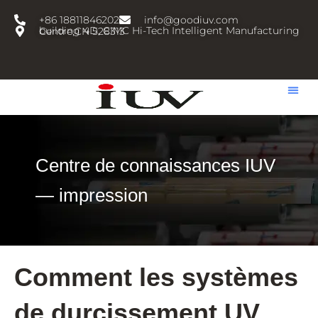
跳
+86 18811846202
info@goodiuv.com
至
building 4D, CIMC Hi-Tech Intelligent Manufacturing Centre,CN 528313
内
容
Centre de connaissances IUV
— impression
Comment les systèmes
de durcissement UV