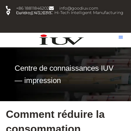
跳
+86 18811846202
info@goodiuv.com
至
building 4D, CIMC Hi-Tech Intelligent Manufacturing Centre,CN 528313
内
容
Centre de connaissances IUV
— impression
Comment réduire la
consommation