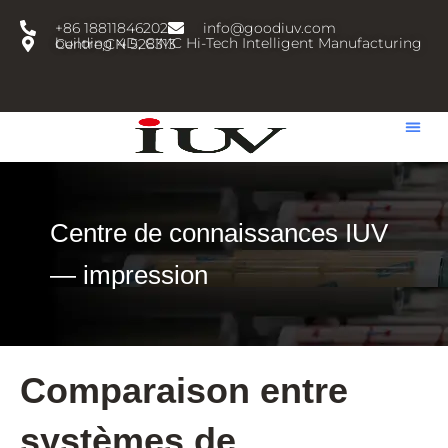
跳
+86 18811846202
info@goodiuv.com
至
building 4D, CIMC Hi-Tech Intelligent Manufacturing Centre,CN 528313
内
容
Centre de connaissances IUV
— impression
Comparaison entre
systèmes de