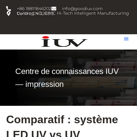
跳
+86 18811846202
info@goodiuv.com
至
building 4D, CIMC Hi-Tech Intelligent Manufacturing Centre,CN 528313
内
容
Centre de connaissances IUV
— impression
Comparatif : système
LED UV vs UV