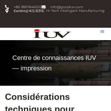
跳
+86 18811846202
info@goodiuv.com
至
building 4D, CIMC Hi-Tech Intelligent Manufacturing Centre,CN 528313
内
容
Centre de connaissances IUV
— impression
Considérations
techniques pour