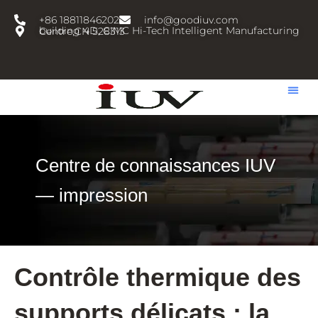
跳
+86 18811846202
info@goodiuv.com
至
building 4D, CIMC Hi-Tech Intelligent Manufacturing Centre,CN 528313
内
容
Centre de connaissances IUV
— impression
Contrôle thermique des
supports délicats : la