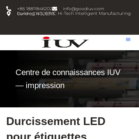
跳
+86 18811846202
info@goodiuv.com
至
building 4D, CIMC Hi-Tech Intelligent Manufacturing Centre,CN 528313
内
容
Centre de connaissances IUV
— impression
Durcissement LED
pour étiquettes