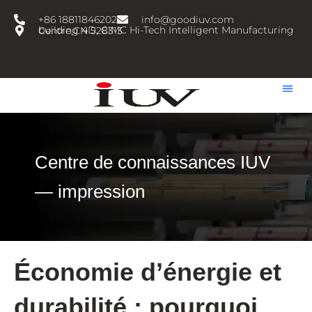
跳
+86 18811846202
info@goodiuv.com
至
building 4D, CIMC Hi-Tech Intelligent Manufacturing Centre,CN 528313
内
容
Centre de connaissances IUV
— impression
Économie d’énergie et
durabilité : pourquoi