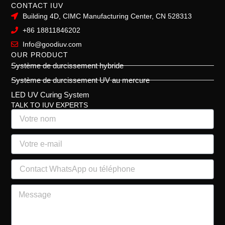
CONTACT IUV
Building 4D, CIMC Manufacturing Center, CN 528313
+86 18811846202
Info@goodiuv.com
OUR PRODUCT
Système de durcissement hybride
Système de durcissement UV au mercure
LED UV Curing System
TALK TO IUV EXPERTS