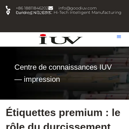
跳
+86 18811846202
info@goodiuv.com
至
building 4D, CIMC Hi-Tech Intelligent Manufacturing Centre,CN 528313
内
容
Centre de connaissances IUV
— impression
Étiquettes premium : le
rôle du durcissement