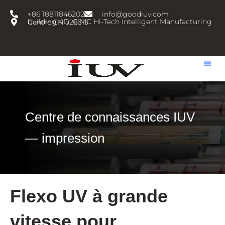
跳
+86 18811846202
info@goodiuv.com
至
building 4D, CIMC Hi-Tech Intelligent Manufacturing Centre,CN 528313
内
容
Centre de connaissances IUV
— impression
Flexo UV à grande
vitesse pour