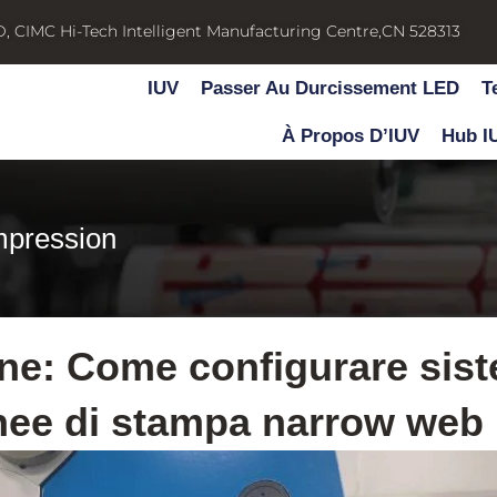
D, CIMC Hi-Tech Intelligent Manufacturing Centre,CN 528313
IUV
Passer Au Durcissement LED
T
À Propos D’IUV
Hub I
mpression
one: Come configurare sist
inee di stampa narrow web