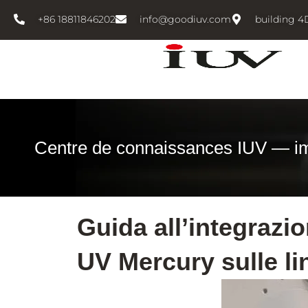
跳
+86 18811846202
info@goodiuv.com
building 4
至
内
容
Centre de connaissances IUV — i
Guida all’integrazi
UV Mercury sulle l