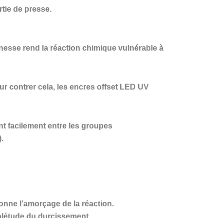
tie de presse.
finesse rend la réaction chimique vulnérable à
our contrer cela, les encres offset LED UV
t facilement entre les groupes
.
ionne l’amorçage de la réaction.
mplétude du durcissement.