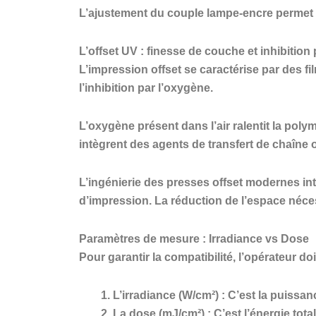
L’ajustement du couple lampe-encre permet d
L’offset UV : finesse de couche et inhibition
L’impression offset se caractérise par des fi
l’inhibition par l’oxygène.
L’oxygène présent dans l’air ralentit la poly
intègrent des agents de transfert de chaîne
L’ingénierie des presses offset modernes in
d’impression. La réduction de l’espace nécess
Paramètres de mesure : Irradiance vs Dose
Pour garantir la compatibilité, l’opérateur do
L’irradiance (W/cm²) :
C’est la puissanc
La dose (mJ/cm²) :
C’est l’énergie tot