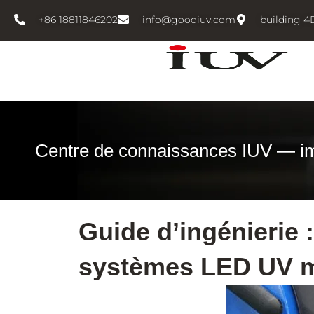
跳
+86 18811846202
info@goodiuv.com
building 4
至
内
容
Centre de connaissances IUV — i
Guide d’ingénierie 
systèmes LED UV 