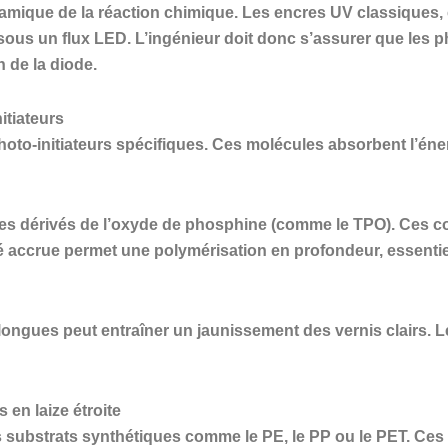
namique de la réaction chimique. Les encres UV classiques
ous un flux LED. L’ingénieur doit donc s’assurer que les ph
 de la diode.
itiateurs
photo-initiateurs spécifiques. Ces molécules absorbent l’én
des dérivés de l’oxyde de phosphine (comme le TPO). Ces 
té accrue permet une polymérisation en profondeur, essenti
longues peut entraîner un jaunissement des vernis clairs. L
 en laize étroite
es substrats synthétiques comme le PE, le PP ou le PET. Ce