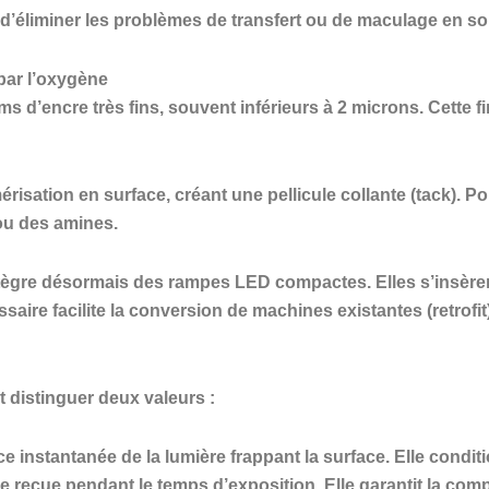
’éliminer les problèmes de transfert ou de maculage en sor
 par l’oxygène
lms d’encre très fins, souvent inférieurs à 2 microns. Cette 
mérisation en surface, créant une pellicule collante (tack). P
 ou des amines.
tègre désormais des rampes LED compactes. Elles s’insèren
aire facilite la conversion de machines existantes (retrofit)
it distinguer deux valeurs :
e instantanée de la lumière frappant la surface. Elle condit
ale reçue pendant le temps d’exposition. Elle garantit la co