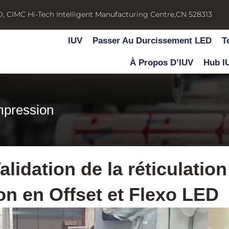
D, CIMC Hi-Tech Intelligent Manufacturing Centre,CN 528313
IUV
Passer Au Durcissement LED
T
À Propos D’IUV
Hub I
mpression
lidation de la réticulatio
on en Offset et Flexo LED