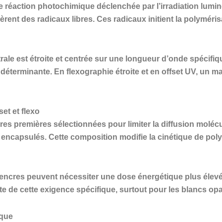
e réaction photochimique déclenchée par l’irradiation lumi
èrent des radicaux libres. Ces radicaux initient la polymé
le est étroite et centrée sur une longueur d’onde spécifique
 déterminante. En flexographie étroite et en offset UV, un m
et et flexo
res premières sélectionnées pour limiter la diffusion moléc
u encapsulés. Cette composition modifie la cinétique de pol
 encres peuvent nécessiter une dose énergétique plus élev
te de cette exigence spécifique, surtout pour les blancs op
ique