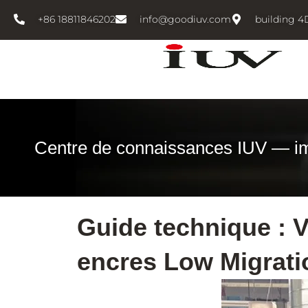
跳
+86 18811846202
info@goodiuv.com
building 4
至
内
容
Centre de connaissances IUV — i
Guide technique : Va
encres Low Migrati