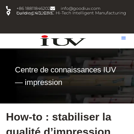
跳
+86 18811846202
info@goodiuv.com
至
building 4D, CIMC Hi-Tech Intelligent Manufacturing Centre,CN 528313
内
容
Centre de connaissances IUV
— impression
How-to : stabiliser la
qualité d’impression