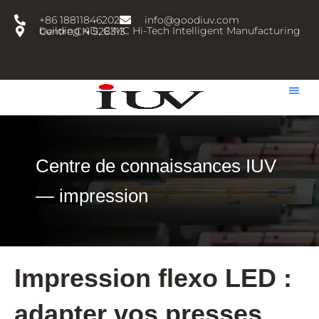
跳
+86 18811846202
info@goodiuv.com
至
building 4D, CIMC Hi-Tech Intelligent Manufacturing Centre,CN 528313
内
容
Centre de connaissances IUV
— impression
Impression flexo LED :
adapter vos presses