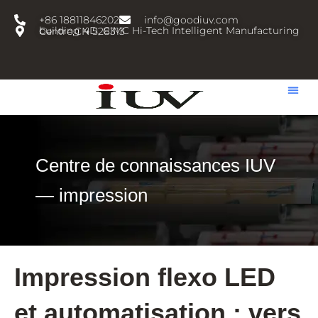
跳
+86 18811846202
info@goodiuv.com
至
building 4D, CIMC Hi-Tech Intelligent Manufacturing Centre,CN 528313
内
容
Centre de connaissances IUV
— impression
Impression flexo LED
et automatisation : vers