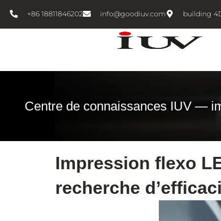
跳
+86 18811846202
info@goodiuv.com
building 4
至
内
容
Centre de connaissances IUV — i
Impression flexo LE
recherche d’efficac