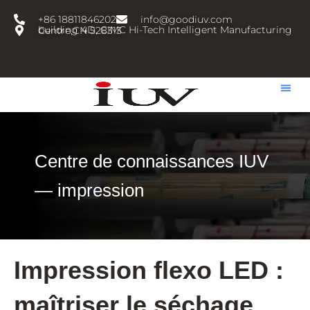
跳
+86 18811846202
info@goodiuv.com
至
building 4D, CIMC Hi-Tech Intelligent Manufacturing Centre,CN 528313
内
容
Centre de connaissances IUV
— impression
Impression flexo LED :
maîtriser le séchage