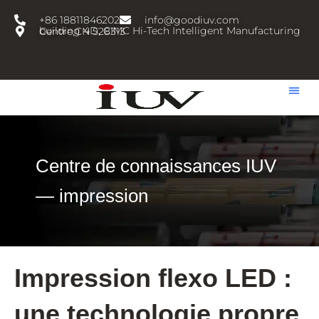
跳
+86 18811846202
info@goodiuv.com
至
building 4D, CIMC Hi-Tech Intelligent Manufacturing Centre,CN 528313
内
容
Centre de connaissances IUV
— impression
Impression flexo LED :
une technologie propre