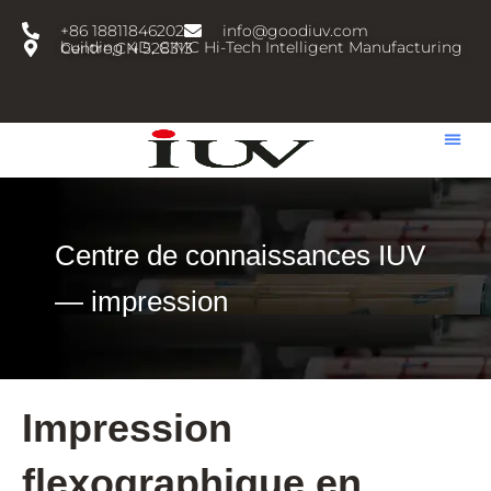
跳
+86 18811846202
info@goodiuv.com
至
building 4D, CIMC Hi-Tech Intelligent Manufacturing Centre,CN 528313
内
容
Centre de connaissances IUV
— impression
Impression
flexographique en