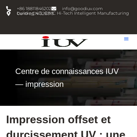
跳
+86 18811846202
info@goodiuv.com
至
building 4D, CIMC Hi-Tech Intelligent Manufacturing Centre,CN 528313
内
容
Centre de connaissances IUV
— impression
Impression offset et
durcissement UV : une