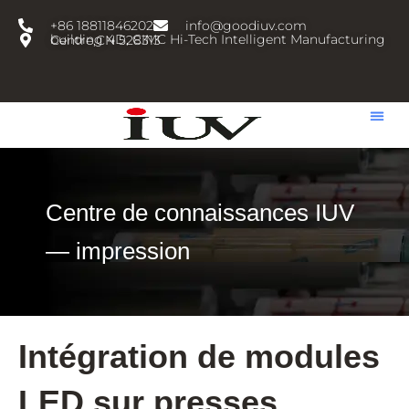
跳
+86 18811846202
info@goodiuv.com
至
building 4D, CIMC Hi-Tech Intelligent Manufacturing Centre,CN 528313
内
容
Centre de connaissances IUV
— impression
Intégration de modules
LED sur presses