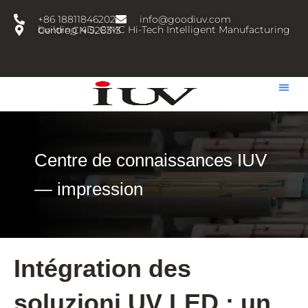
跳
+86 18811846202
info@goodiuv.com
至
building 4D, CIMC Hi-Tech Intelligent Manufacturing Centre,CN 528313
内
容
Centre de connaissances IUV
— impression
Intégration des
soluzioni UV LED : un