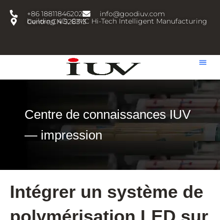
跳
+86 18811846202
info@goodiuv.com
至
building 4D, CIMC Hi-Tech Intelligent Manufacturing Centre,CN 528313
内
容
Centre de connaissances IUV
— impression
Intégrer un système de
polymérisation LED sur